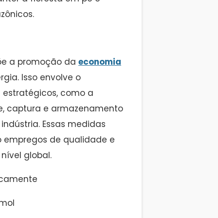
zônicos.
põe a promoção da
economia
gia. Isso envolve o
 estratégicos, como a
de, captura e armazenamento
ndústria. Essas medidas
do empregos de qualidade e
ível global.
emol