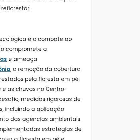
reflorestar.
o ecológica é o combate ao
do compromete a
cas
e ameaça
nia
, a remoção da cobertura
estados pela floresta em pé.
e e as chuvas no Centro-
desafio, medidas rigorosas de
 incluindo a aplicação
mento das agências ambientais.
 implementadas estratégias de
anter a floresta em pé e