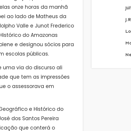
pelas onze horas da manhã
Jú
ipei ao lado de Matheus da
J.
dolpho Valle e Junot Frederico
Lo
 Histórico do Amazonas
Ma
 solene e designou sócios para
m escolas públicas.
Ne
 uma via do discurso ali
rade que tem as impressões
 que o assessorava em
Geográfico e Histórico do
osé dos Santos Pereira
licação que conterá o