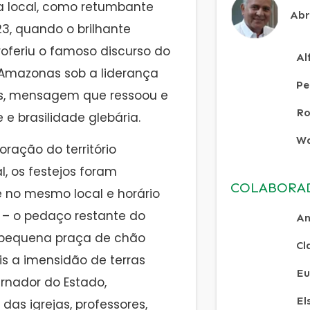
a local, como retumbante
Abr
, quando o brilhante
roferiu o famoso discurso do
Al
 Amazonas sob a liderança
Pe
nas, mensagem que ressoou e
Ro
 brasilidade glebária.
Wa
ração do território
, os festejos foram
COLABORA
e no mesmo local e horário
 – o pedaço restante do
An
a pequena praça de chão
Cl
s a imensidão de terras
Eu
ernador do Estado,
El
as igrejas, professores,