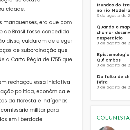
Mundos do trab
ou cidade.
no rio Madeira
3 de agosto de 
is manauenses, era que com
Quando o mapa
o do Brasil fosse concedida
chamar desenv
desperdício
ão disso, cuidaram de eleger
3 de agosto de 
aços de subordinação que
Epistemologia 
e a Carta Régia de 1755 que
Quilombos
3 de agosto de 
Da falta de c
ém rechaçou essa iniciativa
feira
3 de agosto de 
nação política, econômica e
tos da floresta e indígenas
comissário militar para
COLUNISTA
dos em liberdade.