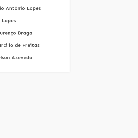
lio Antônio Lopes
R Lopes
urenço Braga
rcilio de Freitas
lson Azevedo