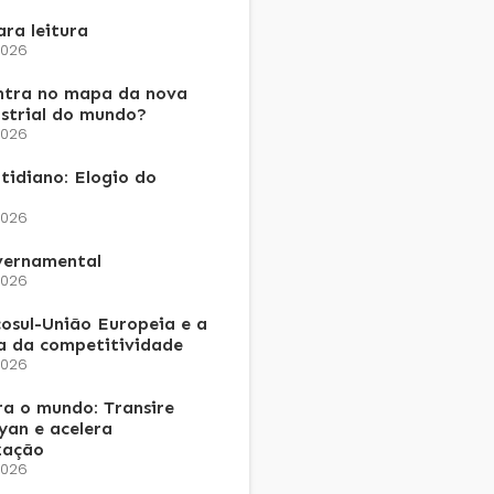
ra leitura
2026
ntra no mapa da nova
ustrial do mundo?
2026
tidiano: Elogio do
2026
vernamental
2026
osul-União Europeia e a
a da competitividade
2026
a o mundo: Transire
an e acelera
zação
2026