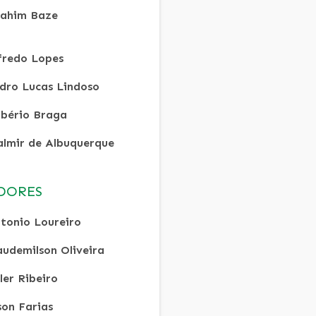
ahim Baze
fredo Lopes
dro Lucas Lindoso
bério Braga
lmir de Albuquerque
DORES
tonio Loureiro
audemilson Oliveira
ler Ribeiro
son Farias