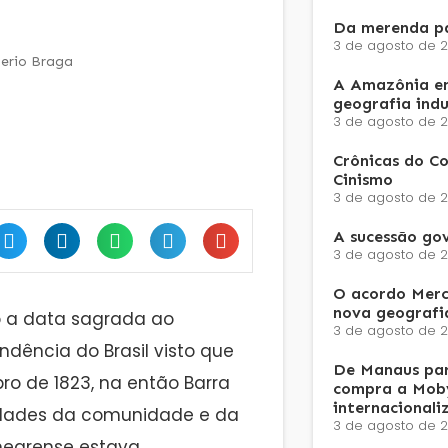
Da merenda pa
3 de agosto de 
erio Braga
A Amazônia e
geografia ind
3 de agosto de 
Crônicas do Co
Cinismo
3 de agosto de 
A sucessão go
3 de agosto de 
O acordo Merc
nova geografi
 a data sagrada ao
3 de agosto de 
dência do Brasil visto que
De Manaus par
ro de 1823, na então Barra
compra a Moby
internacionali
ridades da comunidade e da
3 de agosto de 
-negrense estava