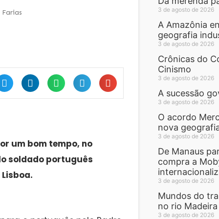
Da merenda par
3 de agosto de 2026
 Farias
A Amazônia en
geografia indu
3 de agosto de 2026
Crônicas do Co
Cinismo
3 de agosto de 2026
A sucessão go
3 de agosto de 2026
O acordo Merc
nova geografi
3 de agosto de 2026
por um bom tempo, no
De Manaus par
lo soldado português
compra a Moby
internacionali
 Lisboa.
3 de agosto de 2026
Mundos do trab
no rio Madeira
3 de agosto de 2026