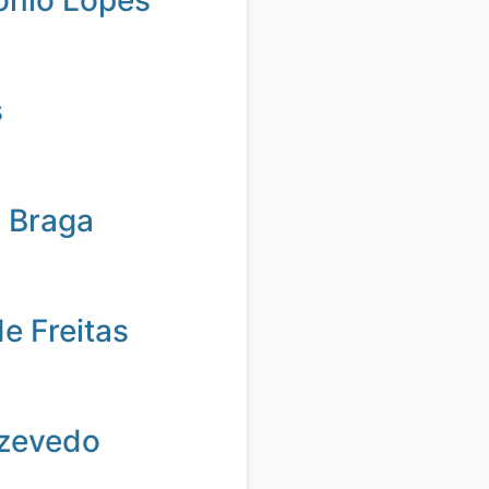
ônio Lopes
s
 Braga
de Freitas
zevedo