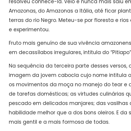
resolveu conhecê-la. Veio e nunca mais saiu em 
Amazonas, do Amazonas a Itália, até ficar pla
terras do rio Negro. Meteu-se por floresta e ri
e experimentou.
Fruto mais genuíno de sua vivência amazonen
em decassílabos irregulares, intitula do “Pitiapo”
Na sequência da terceira parte desses versos,
imagem da jovem cabocla cujo nome intitula 
os movimentos da moça no manejo do tear e da
de tarefas domésticas; as virtudes culinárias
pescado em delicados manjares; das vasilhas
habilidade melhor que a dos bons oleiros. E da 
mais gentil e a mais formosa de todas.