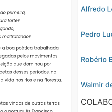
Alfredo 
ão primeira,
ura forte?
gando,
Pedro Lu
os maltratando?
 a boa poética trabalhada
 legadas pelos movimentos
Robério 
osição que dominou por
oetas desses períodos, no
 vida nos rios e na floresta.
Walmir d
COLAB
as vindos de outras terras
o o português Francisco