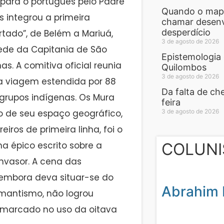
 para o português pelo Padre
Quando o mapa 
ns integrou a primeira
chamar desenv
desperdício
tado”, de Belém a Mariuá,
3 de agosto de 2026
sede da Capitania de São
Epistemologia 
s. A comitiva oficial reunia
Quilombos
3 de agosto de 2026
uma viagem estendida por 88
Da falta de ch
grupos indígenas. Os Mura
feira
3 de agosto de 2026
 de seu espaço geográfico,
os de primeira linha, foi o
COLUNI
a épico escrito sobre a
invasor. A cena das
, embora deva situar-se do
Abrahim 
omantismo, não logrou
m marcado no uso da oitava