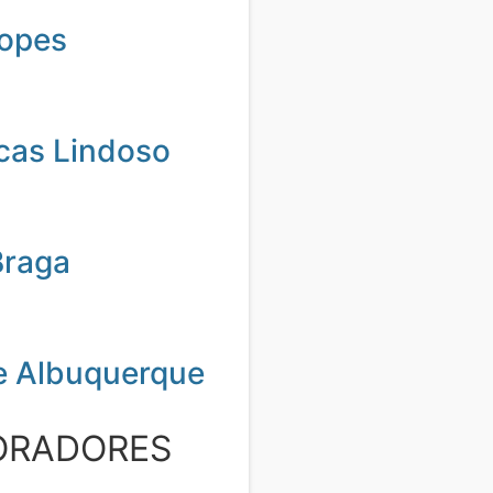
Lopes
cas Lindoso
Braga
e Albuquerque
ORADORES