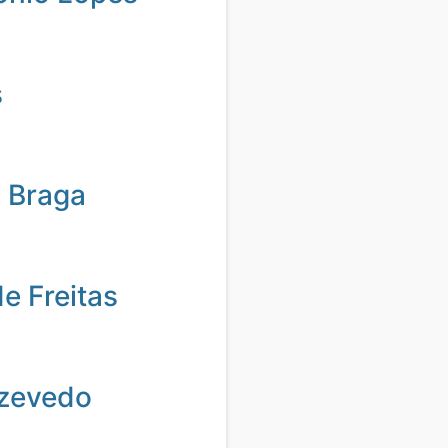
s
 Braga
de Freitas
zevedo