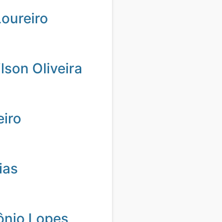
oureiro
son Oliveira
eiro
ias
ônio Lopes