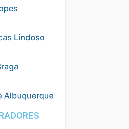
Lopes
cas Lindoso
Braga
e Albuquerque
RADORES