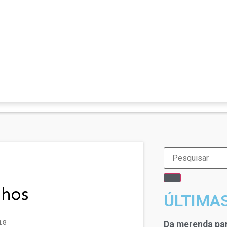
nhos
ÚLTIMA
18
Da merenda par