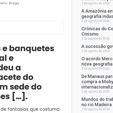
erio Braga
3 de agosto de 2026
A Amazônia en
geografia indu
3 de agosto de 2026
Crônicas do Co
Cinismo
3 de agosto de 2026
s e banquetes
A sucessão go
3 de agosto de 2026
al e
O acordo Merco
nova geografia
deu a
3 de agosto de 2026
lacete do
De Manaus para
compra a Moby
em sede do
internacionali
3 de agosto de 2026
es […].
Mundos do trab
no rio Madeira
 de fantasias que costuma
3 de agosto de 2026