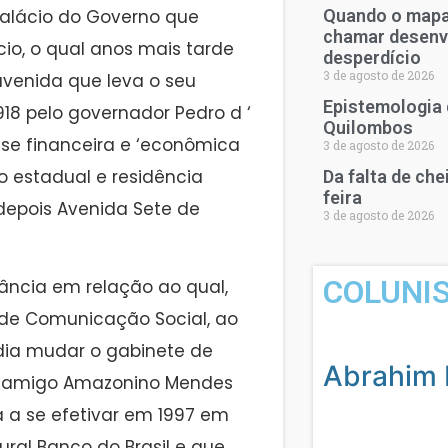
Palácio do Governo que
Quando o mapa 
chamar desenv
cio, o qual anos mais tarde
desperdício
3 de agosto de 2026
 avenida que leva o seu
Epistemologia 
918 pelo governador Pedro d ‘
Quilombos
se financeira e ‘econômica
3 de agosto de 2026
o estadual e residência
Da falta de ch
feira
 depois Avenida Sete de
3 de agosto de 2026
COLUNI
ância em relação ao qual,
 de Comunicação Social, ao
ia mudar o gabinete de
Abrahim 
eu amigo Amazonino Mendes
a a se efetivar em 1997 em
ural Banco do Brasil e que