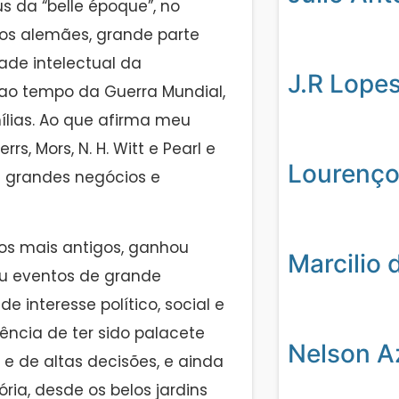
s da “belle époque”, no
tos alemães, grande parte
ade intelectual da
J.R Lope
ao tempo da Guerra Mundial,
ílias. Ao que afirma meu
s, Mors, N. H. Witt e Pearl e
Lourenço
m grandes negócios e
os mais antigos, ganhou
Marcilio 
eu eventos de grande
e interesse político, social e
ncia de ter sido palacete
Nelson A
e de altas decisões, e ainda
ria, desde os belos jardins