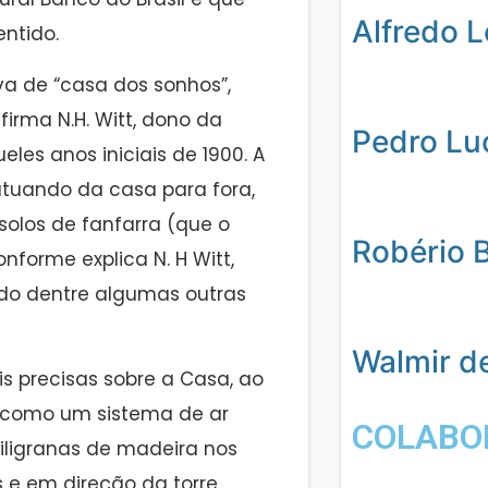
Alfredo 
entido.
va de “casa dos sonhos”,
firma N.H. Witt, dono da
Pedro Lu
les anos iniciais de 1900. A
 atuando da casa para fora,
“solos de fanfarra (que o
Robério 
forme explica N. H Witt,
rdo dentre algumas outras
Walmir d
 precisas sobre a Casa, ao
 como um sistema de ar
COLABO
ligranas de madeira nos
s e em direção da torre