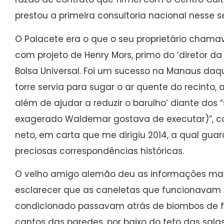
prestou a primeira consultoria nacional nesse s
O Palacete era o que o seu proprietário chama
com projeto de Henry Mors, primo do ‘diretor da 
Bolsa Universal. Foi um sucesso na Manaus daque
torre servia para sugar o ar quente do recinto,
além de ajudar a reduzir o barulho’ diante dos 
exagerado Waldemar gostava de executar)”, con
neto, em carta que me dirigiu 2014, a qual gua
preciosas correspondências históricas.
O velho amigo alemão deu as informações mais
esclarecer que as caneletas que funcionavam
condicionado passavam atrás de biombos de fi
cantos das paredes, por baixo do teto das sala