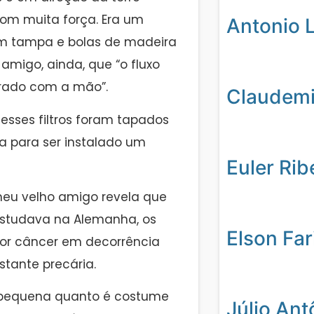
om muita força. Era um
Antonio L
m tampa e bolas de madeira
amigo, ainda, que “o fluxo
arado com a mão”.
Claudemil
esses filtros foram tapados
a para ser instalado um
Euler Rib
meu velho amigo revela que
estudava na Alemanha, os
Elson Far
por câncer em decorrência
tante precária.
pequena quanto é costume
Júlio Ant