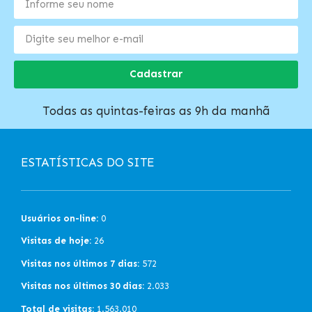
Cadastrar
Todas as quintas-feiras as 9h da manhã
ESTATÍSTICAS DO SITE
Usuários on-line:
0
Visitas de hoje:
26
Visitas nos últimos 7 dias:
572
Visitas nos últimos 30 dias:
2.033
Total de visitas:
1.563.010