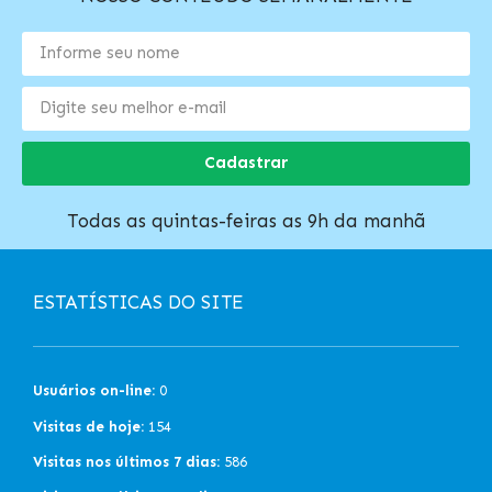
Cadastrar
Todas as quintas-feiras as 9h da manhã
ESTATÍSTICAS DO SITE
Usuários on-line:
0
Visitas de hoje:
154
Visitas nos últimos 7 dias:
586