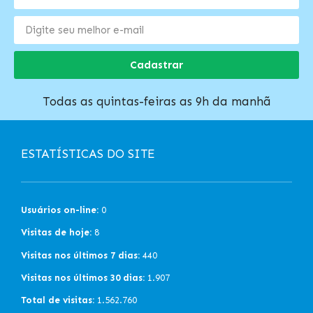
Cadastrar
Todas as quintas-feiras as 9h da manhã
ESTATÍSTICAS DO SITE
Usuários on-line:
0
Visitas de hoje:
8
Visitas nos últimos 7 dias:
440
Visitas nos últimos 30 dias:
1.907
Total de visitas:
1.562.760