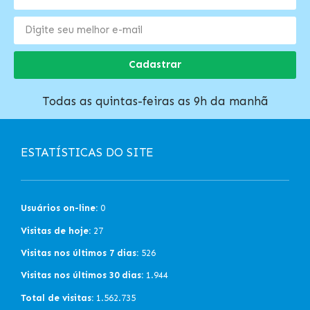
Cadastrar
Todas as quintas-feiras as 9h da manhã
ESTATÍSTICAS DO SITE
Usuários on-line:
0
Visitas de hoje:
27
Visitas nos últimos 7 dias:
526
Visitas nos últimos 30 dias:
1.944
Total de visitas:
1.562.735